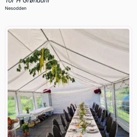
hentet utstyret dagen etter. Superrask på svar
og veldig hyggelig å forholde seg til. Alt gikk
smertefritt fra start til slutt. Anbefaler EventPro
på det varmeste – vi kommer garantert til å
kontakte de igjen ved neste anledning!
Mariam Sharifi
Oslo