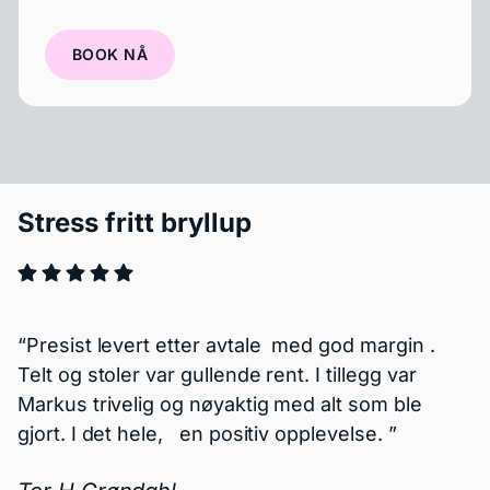
BOOK NÅ
Anbefales på det sterkeste!
Fantastisk service – anbefales på det
sterkeste!
Vi leide telt, klappbenk og klappstoler fra
EventPro, og kunne ikke vært mer fornøyde! De
leverte alt som avtalt, monterte, demonterte og